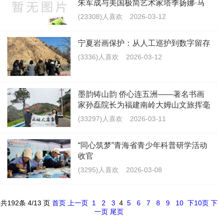
朱军成与美国极简艺术家塔季扬娜·马
尔科夫采夫（Tatyana Markovtsev）开
(23308)人喜欢
2026-03-12
启历史性合作
宁夏岩画保护：从人工巡护到数字留存
(3336)人喜欢
2026-03-12
墨韵铸山韵 侨心连五洲——著名书画
家孙磊院长为福建南岭大姆山文旅挥毫
题字
(33297)人喜欢
2026-03-11
“同心筑梦”青海省青少年科普研学活动
收官
(3295)人喜欢
2026-03-08
共
192
条 4/13 页
首页
上一页
1
2
3
4
5
6
7
8
9
10
下10页
下
一页
尾页