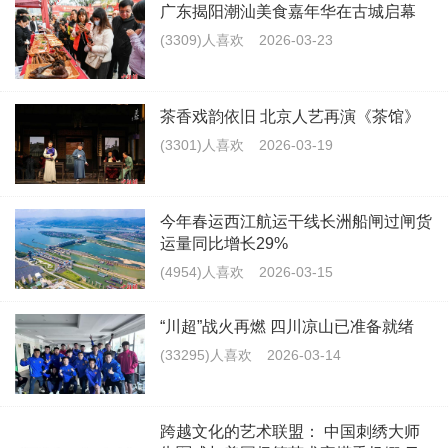
广东揭阳潮汕美食嘉年华在古城启幕
(3309)人喜欢
2026-03-23
茶香戏韵依旧 北京人艺再演《茶馆》
(3301)人喜欢
2026-03-19
今年春运西江航运干线长洲船闸过闸货
运量同比增长29%
(4954)人喜欢
2026-03-15
“川超”战火再燃 四川凉山已准备就绪
(33295)人喜欢
2026-03-14
跨越文化的艺术联盟： 中国刺绣大师