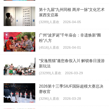
第十九届“九州同根 两岸一脉”文化艺术
展西安启幕
(3289)人喜欢
2026-04-05
广州“波罗诞”千年庙会：非遗焕新“圈
粉”八方
(4516)人喜欢
2026-04-01
“安逸熊猫”邀您春假入川 解锁春日漫游
新玩法
(23299)人喜欢
2026-03-29
2026第十三季SIUF国际超模大赛总决
赛收官
(3296)人喜欢
2026-03-28