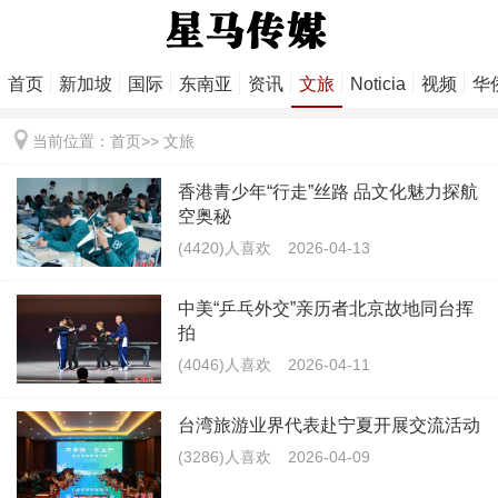
首页
新加坡
国际
东南亚
资讯
文旅
Noticia
视频
华
当前位置：
首页
>>
文旅
香港青少年“行走”丝路 品文化魅力探航
空奥秘
(4420)人喜欢
2026-04-13
中美“乒乓外交”亲历者北京故地同台挥
拍
(4046)人喜欢
2026-04-11
台湾旅游业界代表赴宁夏开展交流活动
(3286)人喜欢
2026-04-09