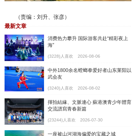
（责编：刘升、张彦）
最新文章
消费热力攀升 国际游客共赴“精彩夜上
海”
(3228)人喜欢
2026-08-06
中外1800余名螳螂拳爱好者山东莱阳以
武会友
(3240)人喜欢
2026-08-02
揮拍結緣、文脈連心 蘇港澳青少年體育
交流譜寫青春新篇
(23244)人喜欢
2026-07-30
一座被山河湖海偏爱的宝藏之城